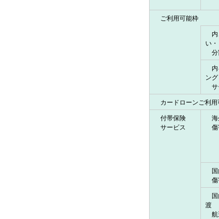
ご利用可能枠
内
い・
分
内
ング
サ
カードローンご利用
付帯保険
海
サービス
傷
国
傷
国
渡
航