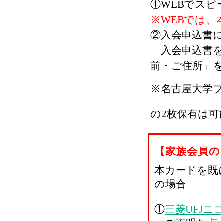
①WEBでスピ
※WEBでは
②入会申込書
入会申込書を
前・ご住所」
※名古屋大学
の2枚保有は
【家族会員の
本カードを既
の場合
①
三菱UFJ