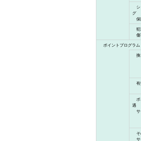
シ
グ
保
犯
傷
ポイントプログラム
換
有
ポ
遇
サ
そ
サ