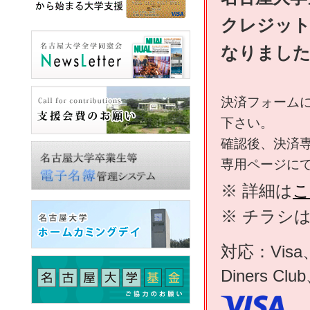
クレジッ
なりまし
決済フォーム
下さい。
確認後、決済専
専用ページに
※ 詳細は
こ
※ チラシ
対応：Visa、M
Diners Clu